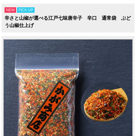
NEW
PICK UP
辛さと山椒が選べる江戸七味唐辛子 辛口 通常袋 ぶど
う山椒仕上げ